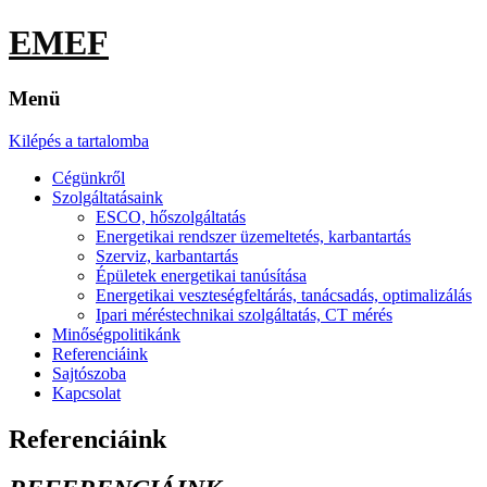
EMEF
Menü
Kilépés a tartalomba
Cégünkről
Szolgáltatásaink
ESCO, hőszolgáltatás
Energetikai rendszer üzemeltetés, karbantartás
Szerviz, karbantartás
Épületek energetikai tanúsítása
Energetikai veszteségfeltárás, tanácsadás, optimalizálás
Ipari méréstechnikai szolgáltatás, CT mérés
Minőségpolitikánk
Referenciáink
Sajtószoba
Kapcsolat
Referenciáink