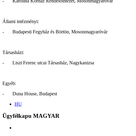
- Karolina Kórház Rendelőintézet, Mosonmagyaróvár
Állami intézményi:
- Budapesti Fegyház és Börtön, Mosonmagyaróvár
Társasházi:
- Liszt Ferenc utcai Társasház, Nagykanizsa
Egyéb:
- Duna House, Budapest
HU
Ügyfélkapu MAGYAR