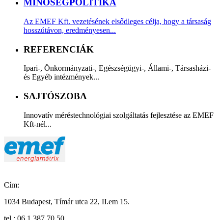
MINŐSÉGPOLITIKA
Az EMEF Kft. vezetésének elsődleges célja, hogy a társaság
hosszútávon, eredményesen...
REFERENCIÁK
Ipari-, Önkormányzati-, Egészségügyi-, Állami-, Társasházi-
és Egyéb intézmények...
SAJTÓSZOBA
Innovatív méréstechnológiai szolgáltatás fejlesztése az EMEF
Kft-nél...
Cím:
1034 Budapest, Tímár utca 22, II.em 15.
tel.: 06 1 387 70 50