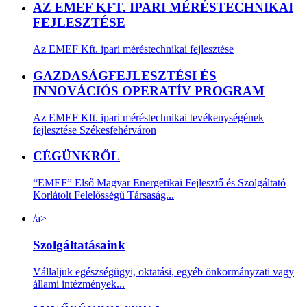
AZ EMEF KFT. IPARI MÉRÉSTECHNIKAI
FEJLESZTÉSE
Az EMEF Kft. ipari méréstechnikai fejlesztése
GAZDASÁGFEJLESZTÉSI ÉS
INNOVÁCIÓS OPERATÍV PROGRAM
Az EMEF Kft. ipari méréstechnikai tevékenységének
fejlesztése Székesfehérváron
CÉGÜNKRŐL
“EMEF” Első Magyar Energetikai Fejlesztő és Szolgáltató
Korlátolt Felelősségű Társaság...
/a>
Szolgáltatásaink
Vállaljuk egészségügyi, oktatási, egyéb önkormányzati vagy
állami intézmények...